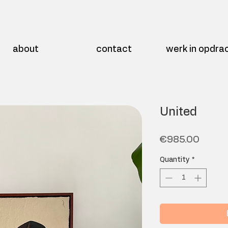
about
contact
werk in opdra
United
Price
€985.00
Quantity
*